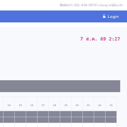
ติดต่อเรา: 081-836-9970 | siwaj.ch@ku.th
Login
7 ส.ค. 69 2:27
14
15
16
17
18
19
20
21
22
23